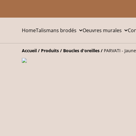
Home
Talismans brodés
Oeuvres murales
Con
Accueil
/
Produits
/
Boucles d'oreilles
/
PARVATI - Jaun