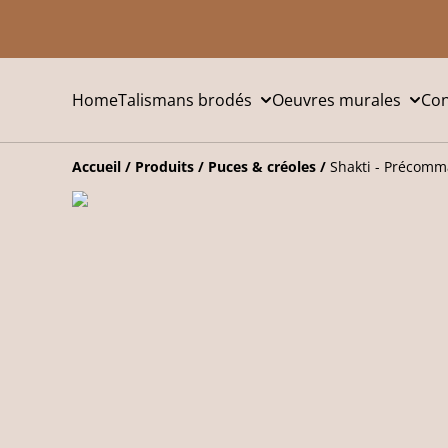
Home
Talismans brodés
Oeuvres murales
Con
Accueil
/
Produits
/
Puces & créoles
/
Shakti - Précom