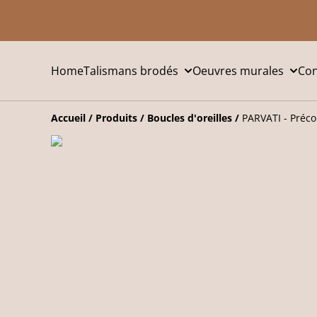
Home
Talismans brodés
Oeuvres murales
Con
Accueil
/
Produits
/
Boucles d'oreilles
/
PARVATI - Préc