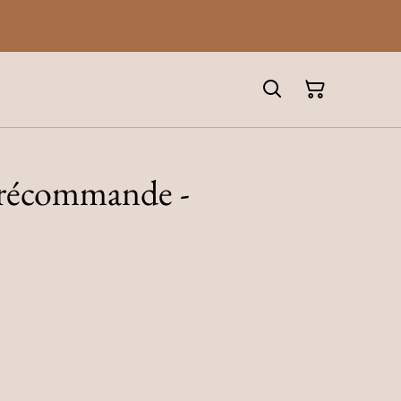
récommande -
i